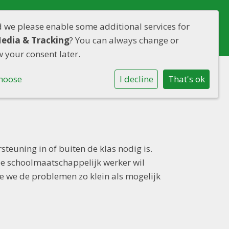
d we please enable some additional services for
nmelden
Contact
Media & Tracking
? You can always change or
 your consent later.
hoose
I decline
That's ok
steuning in of buiten de klas nodig is.
De schoolmaatschappelijk werker wil
e we de problemen zo klein als mogelijk