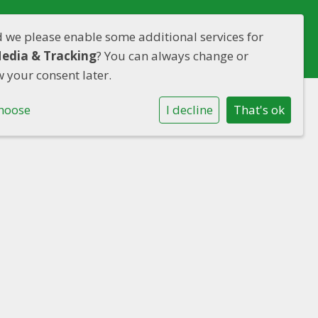
d we please enable some additional services for
nmelden
Contact
Media & Tracking
? You can always change or
 your consent later.
hoose
I decline
That's ok