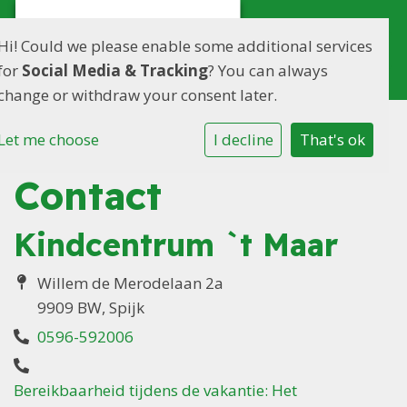
Hi! Could we please enable some additional services
for
Social Media & Tracking
? You can always
change or withdraw your consent later.
Let me choose
I decline
That's ok
Contact
Kindcentrum `t Maar
Willem de Merodelaan 2a
9909 BW, Spijk
0596-592006
Bereikbaarheid tijdens de vakantie: Het